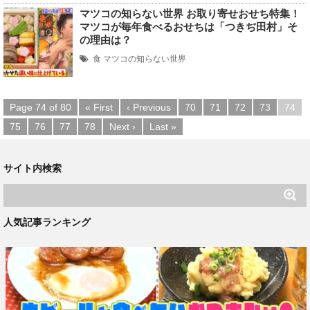
マツコの知らない世界 お取り寄せおせち特集！
マツコが毎年食べるおせちは「つきぢ田村」そ
の理由は？
食
マツコの知らない世界
Page 74 of 80
« First
‹ Previous
70
71
72
73
74
75
76
77
78
Next ›
Last »
サイト内検索
人気記事ランキング