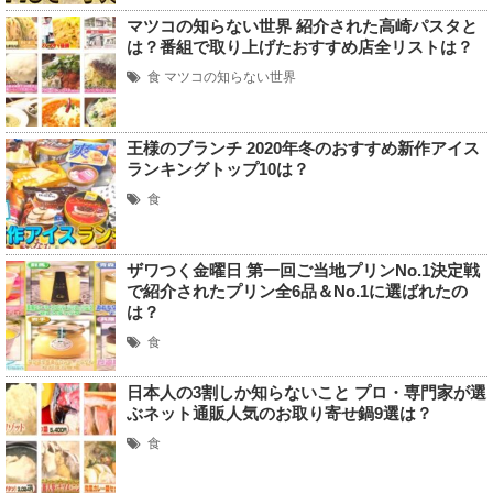
マツコの知らない世界 紹介された高崎パスタと
は？番組で取り上げたおすすめ店全リストは？
食
マツコの知らない世界
王様のブランチ 2020年冬のおすすめ新作アイス
ランキングトップ10は？
食
ザワつく金曜日 第一回ご当地プリンNo.1決定戦
で紹介されたプリン全6品＆No.1に選ばれたの
は？
食
日本人の3割しか知らないこと プロ・専門家が選
ぶネット通販人気のお取り寄せ鍋9選は？
食