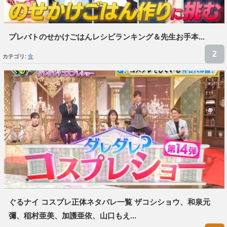
プレバトのせかけごはんレシピランキング＆先生お手本...
カテゴリ:
食
ぐるナイ コスプレ正体ネタバレ一覧 ザコシショウ、和泉元
彌、稲村亜美、加護亜依、山口もえ...