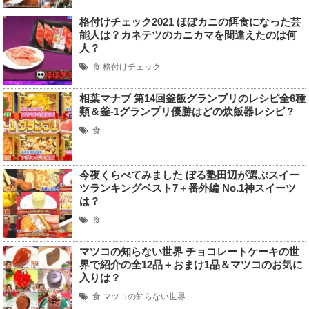
格付けチェック2021 ほぼカニの餌食になった芸
能人は？カネテツのカニカマを間違えたのは何
人？
食
格付けチェック
相葉マナブ 第14回釜飯グランプリのレシピ全6種
類＆釜-1グランプリ優勝はどの炊飯器レシピ？
食
今夜くらべてみました ぼる塾田辺が選ぶスイー
ツランキングベスト7＋番外編 No.1神スイーツ
は？
食
マツコの知らない世界 チョコレートケーキの世
界で紹介の全12品＋おまけ1品＆マツコのお気に
入りは？
食
マツコの知らない世界