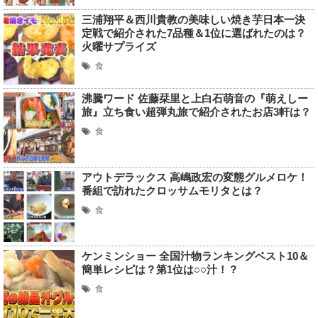
三浦翔平＆西川貴教の美味しい焼き芋日本一決
定戦で紹介された7品種＆1位に選ばれたのは？
火曜サプライズ
食
沸騰ワード 佐藤栞里と上白石萌音の『萌えしー
旅』立ち食い超弾丸旅で紹介されたお店3軒は？
食
アウトデラックス 高嶋政宏の変態グルメロケ！
番組で訪れたクロッサムモリタとは？
食
ケンミンショー 全国汁物ランキングベスト10＆
簡単レシピは？第1位は○○汁！？
食