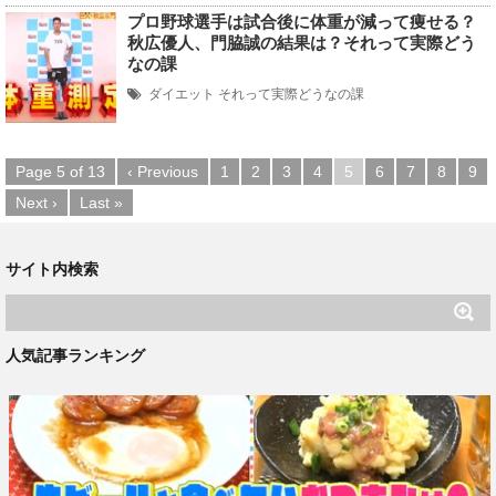
プロ野球選手は試合後に体重が減って痩せる？
秋広優人、門脇誠の結果は？それって実際どう
なの課
ダイエット
それって実際どうなの課
Page 5 of 13
‹ Previous
1
2
3
4
5
6
7
8
9
Next ›
Last »
サイト内検索
人気記事ランキング