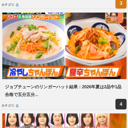
カテゴリ:
食
ジョブチューンのリンガーハット結果：2026年夏は2品中1品
合格で五分五分...
カテゴリ:
食