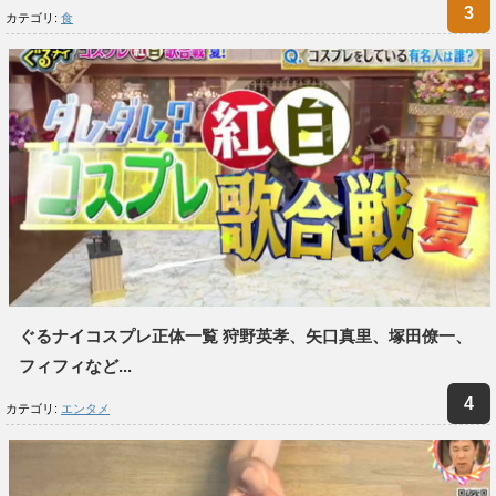
カテゴリ:
食
ぐるナイコスプレ正体一覧 狩野英孝、矢口真里、塚田僚一、
フィフィなど...
カテゴリ:
エンタメ