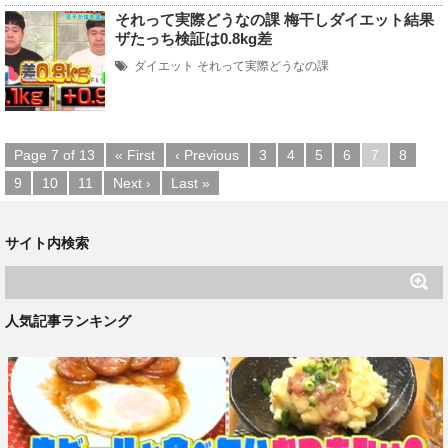
それって実際どうなの課 梅干しダイエット結果
ザたっち検証は0.8kg差
ダイエット
それって実際どうなの課
Page 7 of 13
« First
‹ Previous
3
4
5
6
7
8
9
10
11
Next ›
Last »
サイト内検索
人気記事ランキング