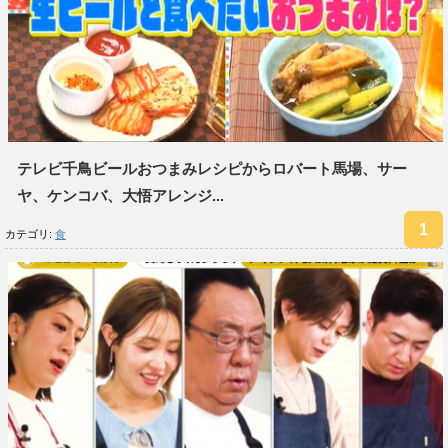
テレビ千鳥ビールおつまみレシピからロバート馬場、サー
ヤ、ケンコバ、大悟アレンジ...
カテゴリ:
食